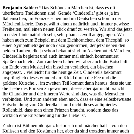
Benjamin Sahler: “
Das Schöne an Märchen ist, dass es oft
überlieferte Traditionen sind. Gerade ‘Cinderella’ gibt es ja im
Italienischen, im Französischen und im Deutschen schon in der
Märchenhistorie. Das gewährt einem natürlich auch immer gewisse
Freiheiten, mal einen neuen Blick drauf zu werfen. Wir sind das jetzt
in erster Linie natürlich sehr, sehr phantasievoll angegangen. Wir
haben auch zum Beispiel mit dem Eichhörnchen, dem Theophil, so
einen Sympathieträger noch dazu genommen, der jetzt neben den
beiden Tauben, die ja schon bekannt sind im Aschenputtel-Märchen,
Cinderella begleitet und auch immer mal einfach kommentiert,
Späße macht etc. Zum anderen haben wir aber auch die Botschaft
am Ende vom Musical ein bisschen verändert, ein bisschen
angepasst… vielleicht für die heutige Zeit. Cinderella bekommt
ursprünglich dieses wunderbare Kleid durch die Fee und die
goldene Kutsche… im zweiten Teil kommt dann heraus, dass sie um
die Liebe des Prinzen zu gewinnen, dieses aber gar nicht braucht.
Ihr Charakter und die inneren Werte sind das, was die Menschen
verbinden. Und zum anderen eben auch, dass es eine selbstbewusste
Entscheidung von Cinderella ist und nicht dieses antiquiertes
Rollenbild, dass man einen Prinzen braucht, sondern dass das
wirklich eine Entscheidung für die Liebe ist.
Zudem ist Bühnenbild ganz historisch und märchenhaft – von den
Kulissen und den Kostümen her, aber da sind trotzdem immer auch