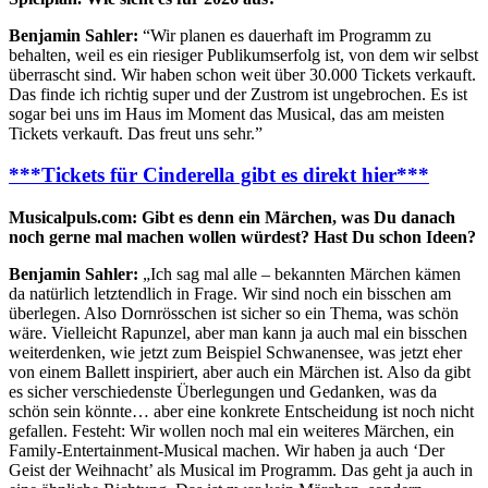
Benjamin Sahler:
“Wir planen es dauerhaft im Programm zu
behalten, weil es ein riesiger Publikumserfolg ist, von dem wir selbst
überrascht sind. Wir haben schon weit über 30.000 Tickets verkauft.
Das finde ich richtig super und der Zustrom ist ungebrochen. Es ist
sogar bei uns im Haus im Moment das Musical, das am meisten
Tickets verkauft. Das freut uns sehr.”
***Tickets für Cinderella gibt es direkt hier***
Musicalpuls.com: Gibt es denn ein Märchen, was Du danach
noch gerne mal machen wollen würdest? Hast Du schon Ideen?
Benjamin Sahler:
„Ich sag mal alle – bekannten Märchen kämen
da natürlich letztendlich in Frage. Wir sind noch ein bisschen am
überlegen. Also Dornrösschen ist sicher so ein Thema, was schön
wäre. Vielleicht Rapunzel, aber man kann ja auch mal ein bisschen
weiterdenken, wie jetzt zum Beispiel Schwanensee, was jetzt eher
von einem Ballett inspiriert, aber auch ein Märchen ist. Also da gibt
es sicher verschiedenste Überlegungen und Gedanken, was da
schön sein könnte… aber eine konkrete Entscheidung ist noch nicht
gefallen. Festeht: Wir wollen noch mal ein weiteres Märchen, ein
Family-Entertainment-Musical machen. Wir haben ja auch ‘Der
Geist der Weihnacht’ als Musical im Programm. Das geht ja auch in