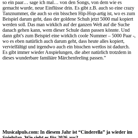
so ein paar… sage ich mal… von den Songs, von dem wie es
gemacht wurde, neue Einflüsse drin. Es gibt z.B. auch so eine crazy
Tanznummer, die auch so ein bisschen Hip-Hop-artig ist, wo es zum
Beispiel darum geht, dass der goldene Schuh jetzt 5000 mal kopiert
werden soll. Das man wirklich auf der ganzen Welt auf die Suche
danach gehen kann, wem dieser Schule dann passen könnte. Und
dann gibt’s zum Beispiel eine wirklich coole Nummer – 5000 Paar -,
wo es eben natürlich auch darum geht, dass heute alles kopiert,
vervielfältigt und irgendwo auch ein bisschen wertlos ist dadurch.
Es gibt immer wieder Anspielungen, die aber natürlich trotzdem in
dieses wunderbare familiäre Märchenfeeling passen.”
Musicalpuls.com: In diesem Jahr ist “Cinderella” ja wieder im
Spielplan. Wie sieht es für 2026 aus?