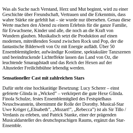
Was als Suche nach Verstand, Herz und Mut beginnt, wird zu einer
Geschichte über Freundschaft, Vertrauen und die Erkenntnis, dass
wahre Stärke nie gefehlt hat – sie wurde nur übersehen. Genau diese
Werte machen den Abend zu einem Erlebnis für die ganze Familie,
für Erwachsene, Kinder und alle, die noch an die Kraft von
Wundern glauben. Musikalisch setzt die Produktion auf einen
modernen, mitreißenden Sound zwischen Rock und Pop, der die
fantastische Bilderwelt von Oz mit Energie auflädt. Über 50
Ensemblemitglieder, aufwändige Kostüme, spektakuläre Tanzszenen
und beeindruckende Lichteffekte lassen das Land von Oz, die
leuchtende Smaragdstadt und das Reich der Hexen auf der
Altusrieder Freilichtbühne lebendig werden.
Sensationeller Cast mit zahlreichen Stars
Dafür steht eine hochkarätige Besetzung: Lucy Scherer – einst
gefeierte Glinda in „Wicked” – verkörpert die gute Hexe Glinda.
Finola Schulze, festes Ensemblemitglied des Festspielhaus
Neuschwanstein, übernimmt die Rolle der Dorothy. Musical-Star
Uwe Kröger („Elisabeth”, „Mozart!”, „Rebecca”) ist als Sir Tillo /
Verdanis zu erleben, und Patrick Stanke, einer der prägenden
Musicaldarsteller des deutschsprachigen Raums, ergänzt das Star-
Ensemble.