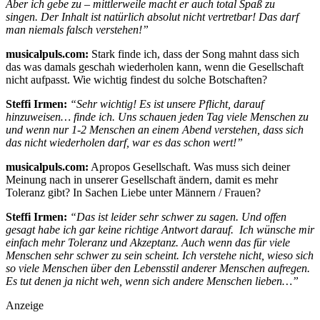
Aber ich gebe zu – mittlerweile macht er auch total Spaß zu
singen. Der Inhalt ist natürlich absolut nicht vertretbar! Das darf
man niemals falsch verstehen!”
musicalpuls.com:
Stark finde ich, dass der Song mahnt dass sich
das was damals geschah wiederholen kann, wenn die Gesellschaft
nicht aufpasst. Wie wichtig findest du solche Botschaften?
Steffi Irmen:
“Sehr wichtig! Es ist unsere Pflicht, darauf
hinzuweisen… finde ich. Uns schauen jeden Tag viele Menschen zu
und wenn nur 1-2 Menschen an einem Abend verstehen, dass sich
das nicht wiederholen darf, war es das schon wert!”
musicalpuls.com:
Apropos Gesellschaft. Was muss sich deiner
Meinung nach in unserer Gesellschaft ändern, damit es mehr
Toleranz gibt? In Sachen Liebe unter Männern / Frauen?
Steffi Irmen:
“Das ist leider sehr schwer zu sagen. Und offen
gesagt habe ich gar keine richtige Antwort darauf. Ich wünsche mir
einfach mehr Toleranz und Akzeptanz. Auch wenn das für viele
Menschen sehr schwer zu sein scheint. Ich verstehe nicht, wieso sich
so viele Menschen über den Lebensstil anderer Menschen aufregen.
Es tut denen ja nicht weh, wenn sich andere Menschen lieben…”
Anzeige