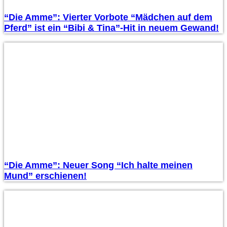
“Die Amme”: Vierter Vorbote “Mädchen auf dem
Pferd” ist ein “Bibi & Tina”-Hit in neuem Gewand!
“Die Amme”: Neuer Song “Ich halte meinen
Mund” erschienen!