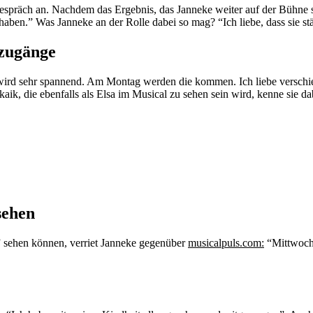
espräch an. Nachdem das Ergebnis, das Janneke weiter auf der Bühne steh
zu haben.” Was Janneke an der Rolle dabei so mag? “Ich liebe, dass sie stä
uzugänge
 wird sehr spannend. Am Montag werden die kommen. Ich liebe verschied
rkaik, die ebenfalls als Elsa im Musical zu sehen sein wird, kenne sie dab
sehen
” sehen können, verriet Janneke gegenüber
musicalpuls.com:
“Mittwochs