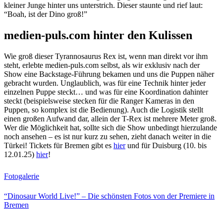
kleiner Junge hinter uns unterstrich. Dieser staunte und rief laut:
“Boah, ist der Dino groß!”
medien-puls.com hinter den Kulissen
Wie groß dieser Tyrannosaurus Rex ist, wenn man direkt vor ihm
steht, erlebte medien-puls.com selbst, als wir exklusiv nach der
Show eine Backstage-Führung bekamen und uns die Puppen näher
gebracht wurden. Unglaublich, was für eine Technik hinter jeder
einzelnen Puppe steckt… und was für eine Koordination dahinter
steckt (beispielsweise stecken für die Ranger Kameras in den
Puppen, so komplex ist die Bedienung). Auch die Logistik stellt
einen großen Aufwand dar, allein der T-Rex ist mehrere Meter groß.
Wer die Möglichkeit hat, sollte sich die Show unbedingt hierzulande
noch ansehen – es ist nur kurz zu sehen, zieht danach weiter in die
Türkei! Tickets für Bremen gibt es
hier
und für Duisburg (10. bis
12.01.25)
hier
!
Fotogalerie
“Dinosaur World Live!” – Die schönsten Fotos von der Premiere in
Bremen