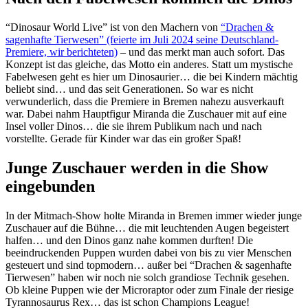
“Dinosaur World Live” ist von den Machern von
“Drachen &
sagenhafte Tierwesen” (feierte im Juli 2024 seine Deutschland-
Premiere, wir berichteten)
– und das merkt man auch sofort. Das
Konzept ist das gleiche, das Motto ein anderes. Statt um mystische
Fabelwesen geht es hier um Dinosaurier… die bei Kindern mächtig
beliebt sind… und das seit Generationen. So war es nicht
verwunderlich, dass die Premiere in Bremen nahezu ausverkauft
war. Dabei nahm Hauptfigur Miranda die Zuschauer mit auf eine
Insel voller Dinos… die sie ihrem Publikum nach und nach
vorstellte. Gerade für Kinder war das ein großer Spaß!
Junge Zuschauer werden in die Show
eingebunden
In der Mitmach-Show holte Miranda in Bremen immer wieder junge
Zuschauer auf die Bühne… die mit leuchtenden Augen begeistert
halfen… und den Dinos ganz nahe kommen durften! Die
beeindruckenden Puppen wurden dabei von bis zu vier Menschen
gesteuert und sind topmodern… außer bei “Drachen & sagenhafte
Tierwesen” haben wir noch nie solch grandiose Technik gesehen.
Ob kleine Puppen wie der Microraptor oder zum Finale der riesige
Tyrannosaurus Rex… das ist schon Champions League!