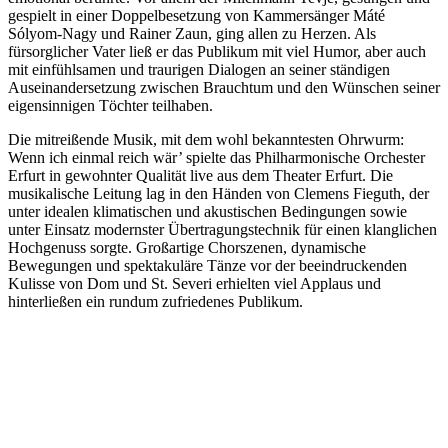
gespielt in einer Doppelbesetzung von Kammersänger Máté
Sólyom-Nagy und Rainer Zaun, ging allen zu Herzen. Als
fürsorglicher Vater ließ er das Publikum mit viel Humor, aber auch
mit einfühlsamen und traurigen Dialogen an seiner ständigen
Auseinandersetzung zwischen Brauchtum und den Wünschen seiner
eigensinnigen Töchter teilhaben.
Die mitreißende Musik, mit dem wohl bekanntesten Ohrwurm:
Wenn ich einmal reich wär’ spielte das Philharmonische Orchester
Erfurt in gewohnter Qualität live aus dem Theater Erfurt. Die
musikalische Leitung lag in den Händen von Clemens Fieguth, der
unter idealen klimatischen und akustischen Bedingungen sowie
unter Einsatz modernster Übertragungstechnik für einen klanglichen
Hochgenuss sorgte. Großartige Chorszenen, dynamische
Bewegungen und spektakuläre Tänze vor der beeindruckenden
Kulisse von Dom und St. Severi erhielten viel Applaus und
hinterließen ein rundum zufriedenes Publikum.