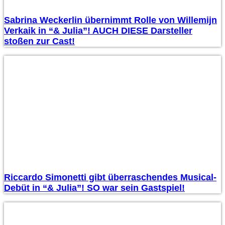
Sabrina Weckerlin übernimmt Rolle von Willemijn
Verkaik in “& Julia”! AUCH DIESE Darsteller
stoßen zur Cast!
Riccardo Simonetti gibt überraschendes Musical-
Debüt in “& Julia”! SO war sein Gastspiel!