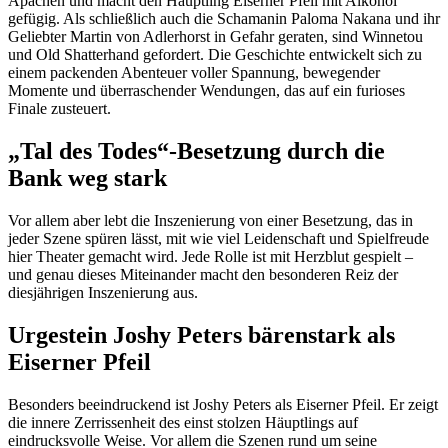
Apachen und macht den Häuptling Eiserner Pfeil mit Alkohol
gefügig. Als schließlich auch die Schamanin Paloma Nakana und ihr
Geliebter Martin von Adlerhorst in Gefahr geraten, sind Winnetou
und Old Shatterhand gefordert. Die Geschichte entwickelt sich zu
einem packenden Abenteuer voller Spannung, bewegender
Momente und überraschender Wendungen, das auf ein furioses
Finale zusteuert.
„Tal des Todes“-Besetzung durch die
Bank weg stark
Vor allem aber lebt die Inszenierung von einer Besetzung, das in
jeder Szene spüren lässt, mit wie viel Leidenschaft und Spielfreude
hier Theater gemacht wird. Jede Rolle ist mit Herzblut gespielt –
und genau dieses Miteinander macht den besonderen Reiz der
diesjährigen Inszenierung aus.
Urgestein Joshy Peters bärenstark als
Eiserner Pfeil
Besonders beeindruckend ist Joshy Peters als Eiserner Pfeil. Er zeigt
die innere Zerrissenheit des einst stolzen Häuptlings auf
eindrucksvolle Weise. Vor allem die Szenen rund um seine