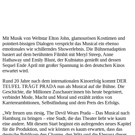
Mit Musik von Weltstar Elton John, glamourösen Kostümen und
pointiert-bissigen Dialogen verspricht das Musical ein ebenso
emotionales wie schillerndes Showerlebnis. Die Bühnenadaption
basiert auf dem berühmten Filmhit mit Meryl Streep, Anne
Hathaway und Emily Blunt, der Kultstatus genießt und dessen
Sequel Ende April mit großer Spannung in den deutschen Kinos
erwartet wird.
Rund 20 Jahre nach dem internationalen Kinoerfolg kommt DER
TEUFEL TRÄGT PRADA nun als Musical auf die Bühne. Die
Geschichte, die Millionen Zuschauer:innen bis heute begeistert,
verbindet Mode, Macht und Moral und erzählt zeitlos von
Karriereambitionen, Selbstfindung und dem Preis des Erfolgs.
„Wir freuen uns riesig, The Devil Wears Prada – Das Musical nach
Hamburg zu bringen – eine Stadt, die das Theater liebt wie kaum
eine andere. Mit diesem Start beginnt ein aufregendes neues Kapitel
für die Produktion, und wir können es kaum erwarten, dass das
deutsche Publikum den Charme, den Witz und die Eleganz dieser