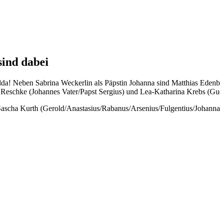
sind dabei
 Fulda! Neben Sabrina Weckerlin als Päpstin Johanna sind Matthias Eden
 Reschke (Johannes Vater/Papst Sergius) und Lea-Katharina Krebs (Gu
 Sascha Kurth (Gerold/Anastasius/Rabanus/Arsenius/Fulgentius/Johanna