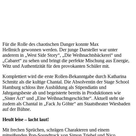
Für die Rolle des chaotischen Danger konnte Max
Hellmich gewonnen werden. Der junge Darsteller war unter
anderem in „West Side Story“, „Die Weihnachtsbäckerei“ und
„Cabaret“ zu sehen und bringt die perfekte Mischung aus Energie,
Witz und Authentizität für den provokanten Schüler mit.
Komplettiert wird die erste Rollen-Bekanntgabe durch Katharina
Schmitz als die kultige Chantal. Die Absolventin der Stage School
Hamburg schloss ihre Ausbildung als Stipendiatin und
Jahrgangsbeste ab und begeisterte bereits in Produktionen wie
„Sister Act“ und „Eine Weihnachtsgeschichte“. Aktuell steht sie
zudem als Chantal in „Fack Ju Göhte“ am Staatstheater Wiesbaden
auf der Bühne.
Heult leise – lacht laut!
Mit frechen Sprüchen, schrägen Charakteren und einem
mitreißenden Pop-Soundtrack von Simon Triebel und Nico