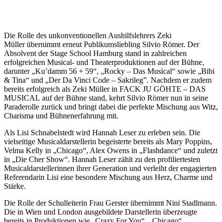
Die Rolle des unkonventionellen Aushilfslehrers Zeki
Müller übernimmt erneut Publikumsliebling Silvio Römer. Der
Absolvent der Stage School Hamburg stand in zahlreichen
erfolgreichen Musical- und Theaterproduktionen auf der Bühne,
darunter „Ku’damm 56 + 59“, „Rocky – Das Musical“ sowie „Bibi
& Tina“ und „Der Da Vinci Code – Sakrileg”. Nachdem er zudem
bereits erfolgreich als Zeki Müller in FACK JU GÖHTE – DAS
MUSICAL auf der Bühne stand, kehrt Silvio Römer nun in seine
Paraderolle zurück und bringt dabei die perfekte Mischung aus Witz,
Charisma und Bühnenerfahrung mit.
Als Lisi Schnabelstedt wird Hannah Leser zu erleben sein. Die
vielseitige Musicaldarstellerin begeisterte bereits als Mary Poppins,
Velma Kelly in „Chicago“, Alex Owens in „Flashdance“ und zuletzt
in „Die Cher Show“. Hannah Leser zählt zu den profiliertesten
Musicaldarstellerinnen ihrer Generation und verleiht der engagierten
Referendarin Lisi eine besondere Mischung aus Herz, Charme und
Stärke.
Die Rolle der Schulleiterin Frau Gerster übernimmt Nini Stadlmann.
Die in Wien und London ausgebildete Darstellerin überzeugte
bereits in Produktionen wie „Crazy For You“, „Chicago“,