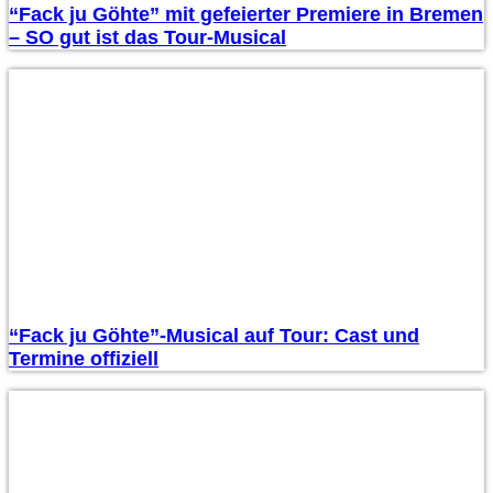
“Fack ju Göhte” mit gefeierter Premiere in Bremen
– SO gut ist das Tour-Musical
“Fack ju Göhte”-Musical auf Tour: Cast und
Termine offiziell