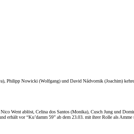
a), Philipp Nowicki (Wolfgang) und David Nádvornik (Joachim) kehren g
n Nico Went ablöst, Celina dos Santos (Monika), Cusch Jung und Domin
” und erhält vor “Ku’damm 59” ab dem 23.03. mit ihrer Rolle als Amme 