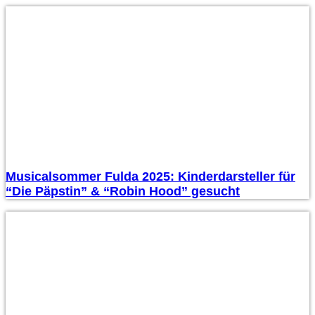
Musicalsommer Fulda 2025: Kinderdarsteller für
“Die Päpstin” & “Robin Hood” gesucht