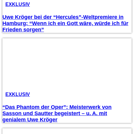
EXKLUSIV
Uwe Kröger bei der “Hercules”-Weltpremiere in
Hamburg: “Wenn ich ein Gott wäre, würde ich für
Frieden sorgen”
EXKLUSIV
“Das Phantom der Oper”: Meisterwerk von
Sasson und Sautter begeistert – u. A. mit
genialem Uwe Kröger