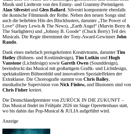
Musik und Liedtexte von den Emmy- und Grammy-Preisträgern
Alan Silvestri
und
Glen Ballard
. Silvestri komponierte ebenfalls
die ikonische Filmmusik der Reihe. Neben den neuen Songs sind
auch die beliebten Hits des Blockbusters, darunter „The Power of
Love“ (Huey Lewis & The News), „Earth Angel“ (Marvin Berry &
The Starlighters) und „Johnny B. Goode“ (Chuck Berry) Teil des
Musicals. Die Regie übernimmt der Tony-Award-Gewinner
John
Rando
.
Dank eines mehrfach preisgekrönten Kreativteams, darunter
Tim
Hatley
(Bühnen- und Kostümdesign),
Tim Lutkin
und
Hugh
Vanstone
(Lichtdesign) sowie
Gareth Owen
(Sounddesign),
beeindruckt das Musical mit großartigem Grafik- und Lichtdesign,
spektakulärem Bühnenbild und innovativen Spezialeffekten der
Extraklasse. Die Choreografie stammt von
Chris Bailey
,
musikalische Supervision von
Nick Finlow,
und Illusionen sind von
Chris Fisher
kreiert.
Die Deutschlandpremiere von ZURÜCK IN DIE ZUKUNFT –
Das Musical findet im Frühjahr 2026 im Stage Operettenhaus statt,
wo bis dahin das Pop-Musical & JULIA aufgeführt wird.
Anzeige