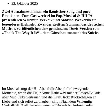
22. Oktober 2025
Zwei Ausnahmestimmen, ein ikonischer Song und pure
Emotionen: Zum Castwechsel im Pop-Musical & JULIA
präsentieren Willemijn Verkaik und Sabrina Weckerlin ein
besonderes Highlight. Zwei der größten Stimmen des deutschen
Musicals veröffentlichen eine gemeinsame Duett-Version von
„That’s The Way It Is“ – dem Gänsehautmoment des Stücks.
Im Musical sorgt der Hit Abend für Abend für bewegende
Momente, wenn die Figur Anne Hathaway mit der Power-Ballade
über Mut, Selbstvertrauen und die Kraft, trotz Rückschlägen an
Liebe und sich selbst zu glauben, singt. Nachdem
Willemijn
Verkaik
die Rolle im vergangenen Jahr mit beeindruckender