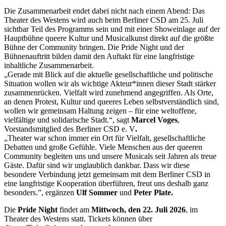
Die Zusammenarbeit endet dabei nicht nach einem Abend: Das
Theater des Westens wird auch beim Berliner CSD am 25. Juli
sichtbar Teil des Programms sein und mit einer Showeinlage auf der
Hauptbühne queere Kultur und Musicalkunst direkt auf die größte
Bühne der Community bringen. Die Pride Night und der
Bühnenauftritt bilden damit den Auftakt für eine langfristige
inhaltliche Zusammenarbeit.
„Gerade mit Blick auf die aktuelle gesellschaftliche und politische
Situation wollen wir als wichtige Akteur*innen dieser Stadt stärker
zusammenrücken. Vielfalt wird zunehmend angegriffen. Als Orte,
an denen Protest, Kultur und queeres Leben selbstverständlich sind,
wollen wir gemeinsam Haltung zeigen – für eine weltoffene,
vielfältige und solidarische Stadt.“, sagt
Marcel Voges
,
Vorstandsmitglied des Berliner CSD e. V
.
„Theater war schon immer ein Ort für Vielfalt, gesellschaftliche
Debatten und große Gefühle. Viele Menschen aus der queeren
Community begleiten uns und unsere Musicals seit Jahren als treue
Gäste. Dafür sind wir unglaublich dankbar. Dass wir diese
besondere Verbindung jetzt gemeinsam mit dem Berliner CSD in
eine langfristige Kooperation überführen, freut uns deshalb ganz
besonders.”, ergänzen
Ulf Sommer
und
Peter Plate.
Die
Pride Night
findet am
Mittwoch, den 22. Juli 2026
, im
Theater des Westens statt. Tickets können über