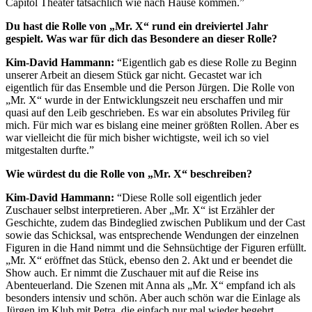
Capitol Theater tatsächlich wie nach Hause kommen.”
Du hast die Rolle von „Mr. X“ rund ein dreiviertel Jahr
gespielt. Was war für dich das Besondere an dieser Rolle?
Kim-David Hammann:
“Eigentlich gab es diese Rolle zu Beginn
unserer Arbeit an diesem Stück gar nicht. Gecastet war ich
eigentlich für das Ensemble und die Person Jürgen. Die Rolle von
„Mr. X“ wurde in der Entwicklungszeit neu erschaffen und mir
quasi auf den Leib geschrieben. Es war ein absolutes Privileg für
mich. Für mich war es bislang eine meiner größten Rollen. Aber es
war vielleicht die für mich bisher wichtigste, weil ich so viel
mitgestalten durfte.”
Wie würdest du die Rolle von „Mr. X“ beschreiben?
Kim-David Hammann:
“Diese Rolle soll eigentlich jeder
Zuschauer selbst interpretieren. Aber „Mr. X“ ist Erzähler der
Geschichte, zudem das Bindeglied zwischen Publikum und der Cast
sowie das Schicksal, was entsprechende Wendungen der einzelnen
Figuren in die Hand nimmt und die Sehnsüchtige der Figuren erfüllt.
„Mr. X“ eröffnet das Stück, ebenso den 2. Akt und er beendet die
Show auch. Er nimmt die Zuschauer mit auf die Reise ins
Abenteuerland. Die Szenen mit Anna als „Mr. X“ empfand ich als
besonders intensiv und schön. Aber auch schön war die Einlage als
Jürgen im Klub mit Petra, die einfach nur mal wieder begehrt