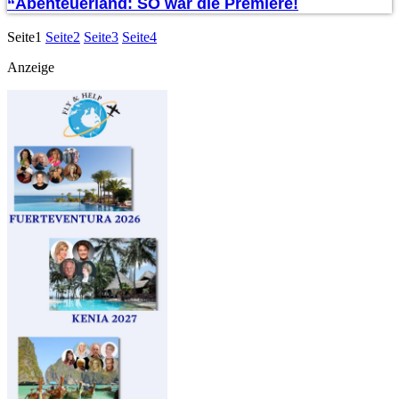
“Abenteuerland: SO war die Premiere!
Seite
1
Seite
2
Seite
3
Seite
4
Anzeige