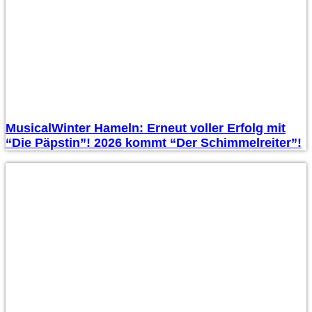
MusicalWinter Hameln: Erneut voller Erfolg mit
“Die Päpstin”! 2026 kommt “Der Schimmelreiter”!