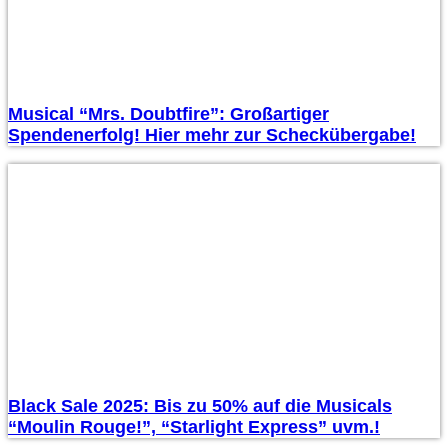
Musical “Mrs. Doubtfire”: Großartiger
Spendenerfolg! Hier mehr zur Scheckübergabe!
Black Sale 2025: Bis zu 50% auf die Musicals
“Moulin Rouge!”, “Starlight Express” uvm.!