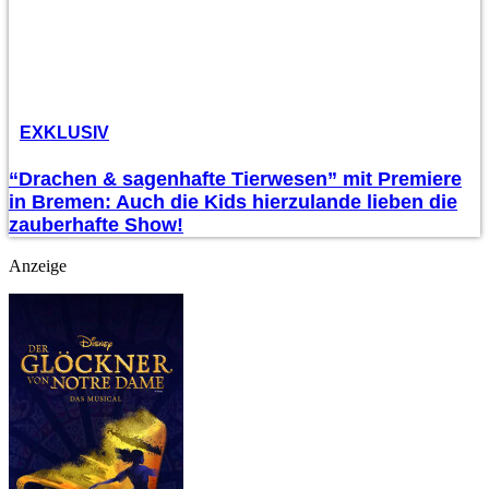
EXKLUSIV
“Drachen & sagenhafte Tierwesen” mit Premiere
in Bremen: Auch die Kids hierzulande lieben die
zauberhafte Show!
Anzeige