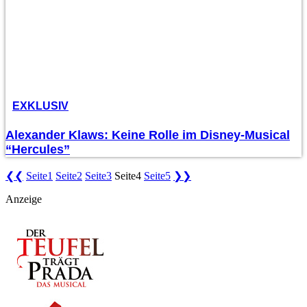
EXKLUSIV
Alexander Klaws: Keine Rolle im Disney-Musical
“Hercules”
❮❮
Seite
1
Seite
2
Seite
3
Seite
4
Seite
5
❯❯
Anzeige