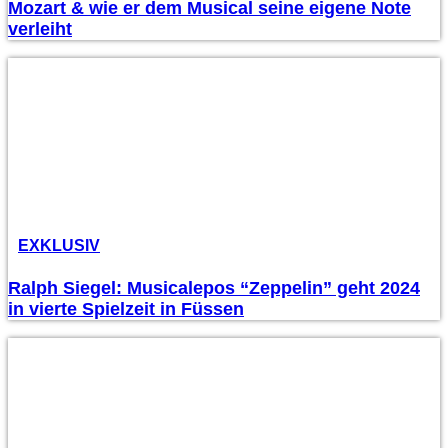
Mozart & wie er dem Musical seine eigene Note
verleiht
EXKLUSIV
Ralph Siegel: Musicalepos “Zeppelin” geht 2024
in vierte Spielzeit in Füssen