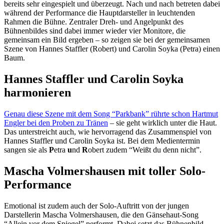
bereits sehr eingespielt und überzeugt. Nach und nach betreten dabei
während der Performance die Hauptdarsteller in leuchtenden
Rahmen die Bühne. Zentraler Dreh- und Angelpunkt des
Bühnenbildes sind dabei immer wieder vier Monitore, die
gemeinsam ein Bild ergeben – so zeigen sie bei der gemeinsamen
Szene von Hannes Staffler (Robert) und Carolin Soyka (Petra) einen
Baum.
Hannes Staffler und Carolin Soyka
harmonieren
Genau diese Szene mit dem Song “Parkbank” rührte schon Hartmut
Engler bei den Proben zu Tränen
– sie geht wirklich unter die Haut.
Das unterstreicht auch, wie hervorragend das Zusammenspiel von
Hannes Staffler und Carolin Soyka ist. Bei dem Medientermin
sangen sie als
P
etra
u
nd
R
obert zudem “Weißt du denn nicht”.
Mascha Volmershausen mit toller Solo-
Performance
Emotional ist zudem auch der Solo-Auftritt von der jungen
Darstellerin Mascha Volmershausen, die den Gänsehaut-Song
“Allein vor dem Spiegel” performt. Dabei setzt das Bühnenbild