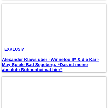
EXKLUSIV
Alexander Klaws über “Winnetou II” & die Karl-
May-Spiele Bad Segeberg: “Das ist meine
absolute Bühnenheimat hier”