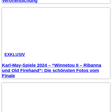
Veröffentlichung
EXKLUSIV
Karl-May-Spiele 2024 – “Winnetou II – Ribanna
und Old Firehand”: Die schönsten Fotos vom
Finale